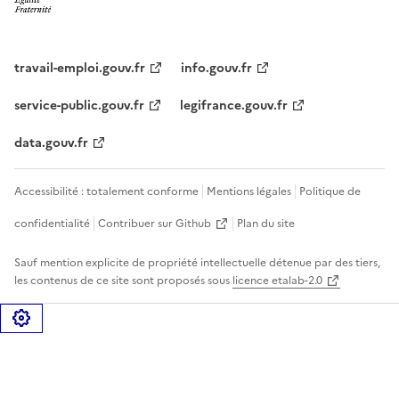
travail-emploi.gouv.fr
info.gouv.fr
service-public.gouv.fr
legifrance.gouv.fr
data.gouv.fr
Accessibilité : totalement conforme
Mentions légales
Politique de
confidentialité
Contribuer sur Github
Plan du site
Sauf mention explicite de propriété intellectuelle détenue par des tiers,
les contenus de ce site sont proposés sous
licence etalab-2.0
Gérer les cookies