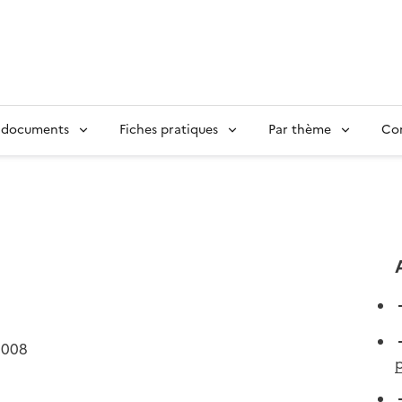
 documents
Fiches pratiques
Par thème
Con
2008
p