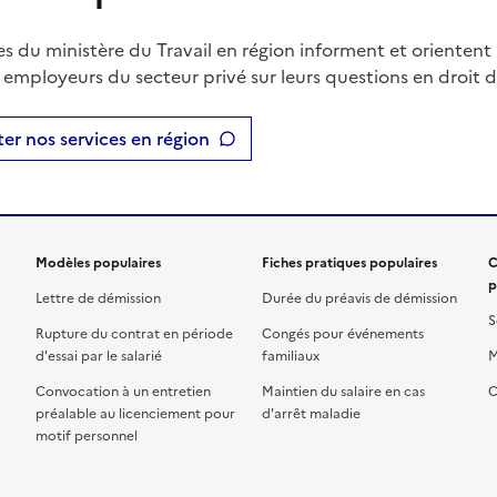
es du ministère du Travail en région informent et orientent 
t employeurs du secteur privé sur leurs questions en droit du
er nos services en région
Modèles populaires
Fiches pratiques populaires
C
p
Lettre de démission
Durée du préavis de démission
S
Rupture du contrat en période
Congés pour événements
d'essai par le salarié
familiaux
M
Convocation à un entretien
Maintien du salaire en cas
C
préalable au licenciement pour
d'arrêt maladie
motif personnel