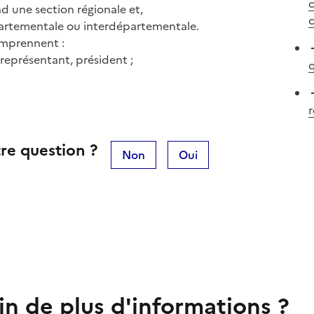
d une section régionale et,
c
artementale ou interdépartementale.
omprennent :
représentant, président ;
q
r
re question ?
Non
Oui
in de plus d'informations ?