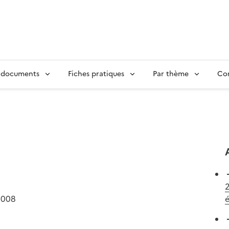
 documents
Fiches pratiques
Par thème
Con
2
2008