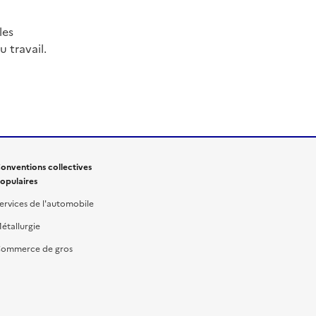
les
 travail.
onventions collectives
opulaires
ervices de l'automobile
étallurgie
ommerce de gros