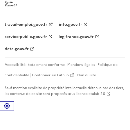
travail-emploi.gouv.fr
info.gouv.fr
service-public.gouv.fr
legifrance.gouv.fr
data.gouv.fr
Accessibilité : totalement conforme
Mentions légales
Politique de
confidentialité
Contribuer sur Github
Plan du site
Sauf mention explicite de propriété intellectuelle détenue par des tiers,
les contenus de ce site sont proposés sous
licence etalab-2.0
Gérer les cookies