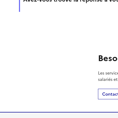
Beso
Les servic
salariés e
Contact