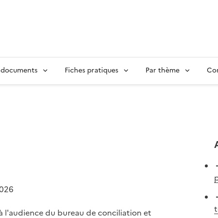
 documents
Fiches pratiques
Par thème
Con
p
2026
 l'audience du bureau de conciliation et