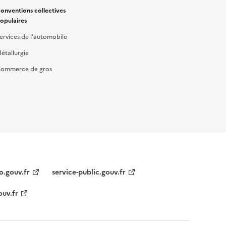
onventions collectives
opulaires
ervices de l'automobile
étallurgie
ommerce de gros
o.gouv.fr
service-public.gouv.fr
ouv.fr