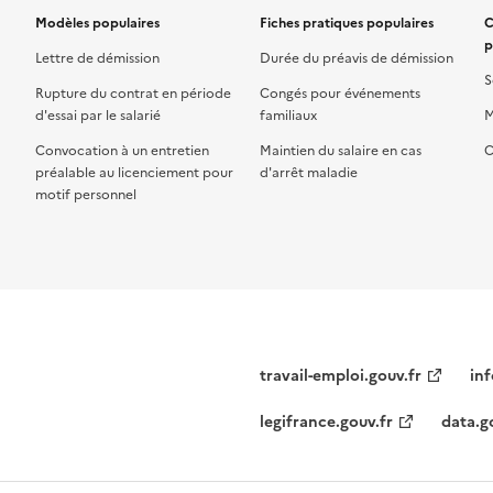
Modèles populaires
Fiches pratiques populaires
C
p
Lettre de démission
Durée du préavis de démission
S
Rupture du contrat en période
Congés pour événements
d'essai par le salarié
familiaux
M
Convocation à un entretien
Maintien du salaire en cas
C
préalable au licenciement pour
d'arrêt maladie
motif personnel
travail-emploi.gouv.fr
inf
legifrance.gouv.fr
data.g