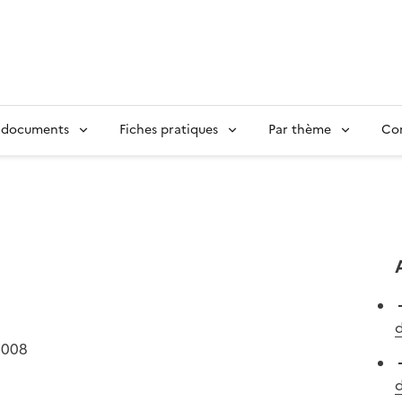
 documents
Fiches pratiques
Par thème
Con
d
2008