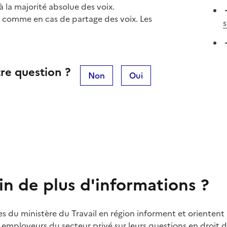
 la majorité absolue des voix.
dé comme en cas de partage des voix. Les
s
re question ?
Non
Oui
in de plus d'informations ?
es du ministère du Travail en région informent et orientent 
t employeurs du secteur privé sur leurs questions en droit du