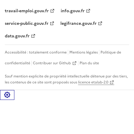
travail-emploi.gouv.fr
info.gouv.fr
service-public.gouv.fr
legifrance.gouv.fr
data.gouv.fr
Accessibilité : totalement conforme
Mentions légales
Politique de
confidentialité
Contribuer sur Github
Plan du site
Sauf mention explicite de propriété intellectuelle détenue par des tiers,
les contenus de ce site sont proposés sous
licence etalab-2.0
Gérer les cookies