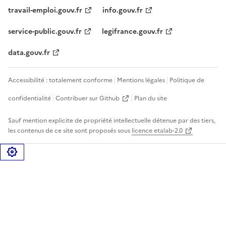
travail-emploi.gouv.fr
info.gouv.fr
service-public.gouv.fr
legifrance.gouv.fr
data.gouv.fr
Accessibilité : totalement conforme
Mentions légales
Politique de
confidentialité
Contribuer sur Github
Plan du site
Sauf mention explicite de propriété intellectuelle détenue par des tiers,
les contenus de ce site sont proposés sous
licence etalab-2.0
Gérer les cookies