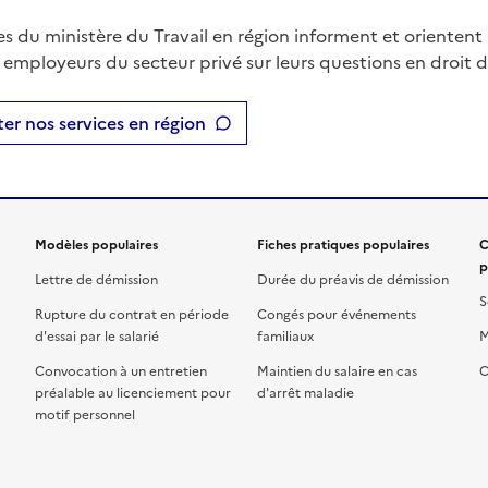
es du ministère du Travail en région informent et orientent 
t employeurs du secteur privé sur leurs questions en droit du
er nos services en région
Modèles populaires
Fiches pratiques populaires
C
p
Lettre de démission
Durée du préavis de démission
S
Rupture du contrat en période
Congés pour événements
d'essai par le salarié
familiaux
M
Convocation à un entretien
Maintien du salaire en cas
C
préalable au licenciement pour
d'arrêt maladie
motif personnel