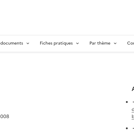
 documents
Fiches pratiques
Par thème
Con
d
2008
b