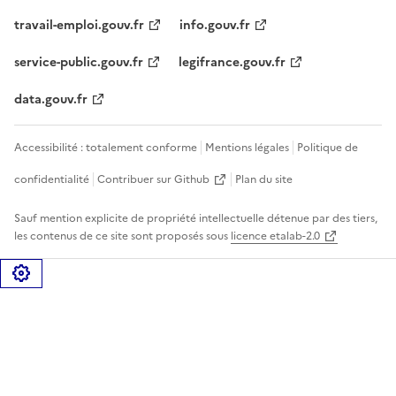
travail-emploi.gouv.fr
info.gouv.fr
service-public.gouv.fr
legifrance.gouv.fr
data.gouv.fr
Accessibilité : totalement conforme
Mentions légales
Politique de
confidentialité
Contribuer sur Github
Plan du site
Sauf mention explicite de propriété intellectuelle détenue par des tiers,
les contenus de ce site sont proposés sous
licence etalab-2.0
Gérer les cookies