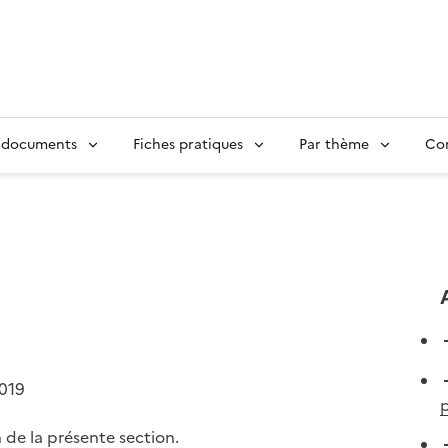
 documents
Fiches pratiques
Par thème
Con
2019
p
 de la présente section.