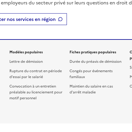
t employeurs du secteur privé sur leurs questions en droit du
er nos services en région
Modèles populaires
Fiches pratiques populaires
C
p
Lettre de démission
Durée du préavis de démission
S
Rupture du contrat en période
Congés pour événements
d'essai par le salarié
familiaux
M
Convocation à un entretien
Maintien du salaire en cas
C
préalable au licenciement pour
d'arrêt maladie
motif personnel