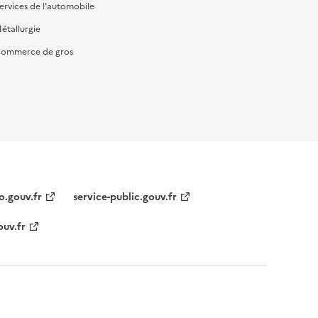
ervices de l'automobile
étallurgie
ommerce de gros
o.gouv.fr
service-public.gouv.fr
ouv.fr