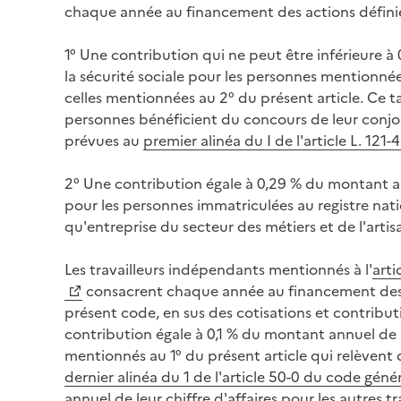
chaque année au financement des actions définies
1° Une contribution qui ne peut être inférieure 
la sécurité sociale pour les personnes mentionnée
celles mentionnées au 2° du présent article. Ce t
personnes bénéficient du concours de leur conjoi
prévues au
premier alinéa du I de l'article L. 1
2° Une contribution égale à 0,29 % du montant an
pour les personnes immatriculées au registre nati
qu'entreprise du secteur des métiers et de l'artis
Les travailleurs indépendants mentionnés à l'
arti
consacrent chaque année au financement des ac
présent code, en sus des cotisations et contribut
contribution égale à 0,1 % du montant annuel de l
mentionnés au 1° du présent article qui relèvent 
dernier alinéa du 1 de l'article 50-0 du code géné
annuel de leur chiffre d'affaires pour les autres