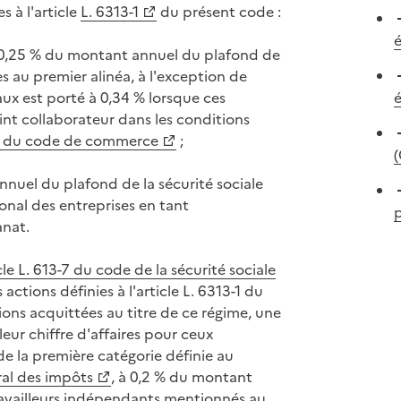
 à l'article
L. 6313-1
du présent code :
é
à 0,25 % du montant annuel du plafond de
s au premier alinéa, à l'exception de
aux est porté à 0,34 % lorsque ces
nt collaborateur dans les conditions
21-4 du code de commerce
;
(
nuel du plafond de la sécurité sociale
onal des entreprises en tant
p
anat.
cle L. 613-7 du code de la sécurité sociale
tions définies à l'article L. 6313-1 du
ions acquittées au titre de ce régime, une
eur chiffre d'affaires pour ceux
de la première catégorie définie au
ral des impôts
, à 0,2 % du montant
 travailleurs indépendants mentionnés au