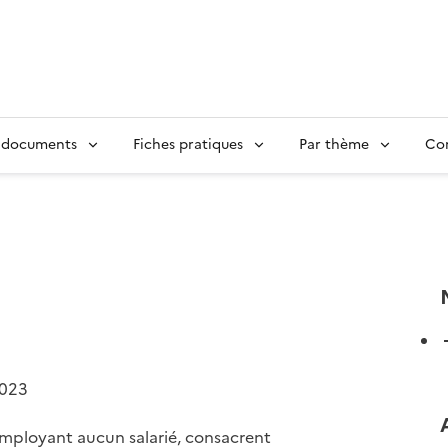
 documents
Fiches pratiques
Par thème
Con
2023
employant aucun salarié, consacrent