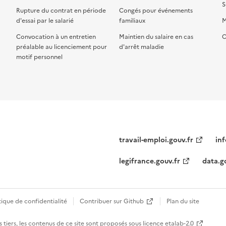
S
Rupture du contrat en période
Congés pour événements
d'essai par le salarié
familiaux
M
Convocation à un entretien
Maintien du salaire en cas
C
préalable au licenciement pour
d'arrêt maladie
motif personnel
travail-emploi.gouv.fr
inf
legifrance.gouv.fr
data.g
tique de confidentialité
Contribuer sur Github
Plan du site
 tiers, les contenus de ce site sont proposés sous
licence etalab-2.0