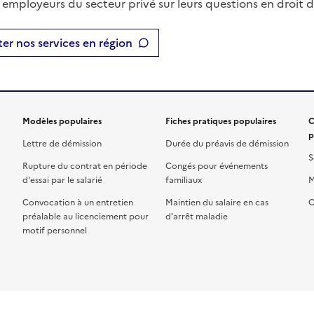
t employeurs du secteur privé sur leurs questions en droit du
er nos services en région
Modèles populaires
Fiches pratiques populaires
C
p
Lettre de démission
Durée du préavis de démission
S
Rupture du contrat en période
Congés pour événements
d'essai par le salarié
familiaux
M
Convocation à un entretien
Maintien du salaire en cas
C
préalable au licenciement pour
d'arrêt maladie
motif personnel