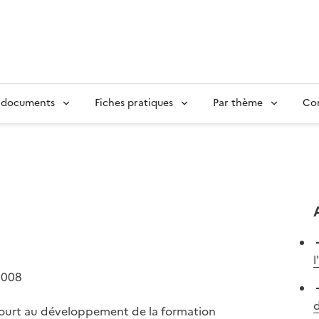
 documents
Fiches pratiques
Par thème
Con
l
2008
d
urt au développement de la formation