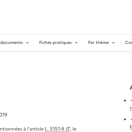
 documents
Fiches pratiques
Par thème
Con
s
2019
b
tionnées à l'article
L. 5151-9
, le