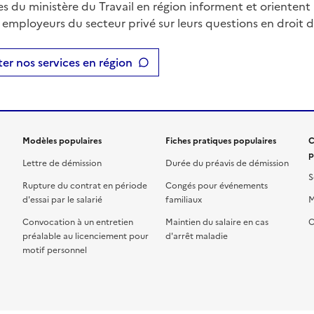
es du ministère du Travail en région informent et orientent 
t employeurs du secteur privé sur leurs questions en droit du
er nos services en région
Modèles populaires
Fiches pratiques populaires
C
p
Lettre de démission
Durée du préavis de démission
S
Rupture du contrat en période
Congés pour événements
d'essai par le salarié
familiaux
M
Convocation à un entretien
Maintien du salaire en cas
C
préalable au licenciement pour
d'arrêt maladie
motif personnel