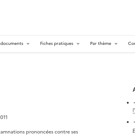
 documents
Fiches pratiques
Par thème
Con
l
2011
p
damnations prononcées contre ses