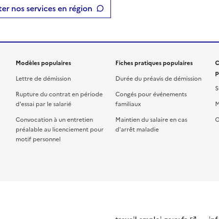
er nos services en région
Modèles populaires
Fiches pratiques populaires
C
p
Lettre de démission
Durée du préavis de démission
S
Rupture du contrat en période
Congés pour événements
d'essai par le salarié
familiaux
M
Convocation à un entretien
Maintien du salaire en cas
C
préalable au licenciement pour
d'arrêt maladie
motif personnel