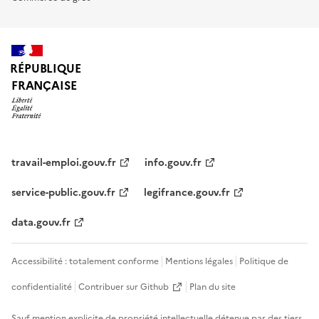
RÉPUBLIQUE
FRANÇAISE
travail-emploi.gouv.fr
info.gouv.fr
service-public.gouv.fr
legifrance.gouv.fr
data.gouv.fr
Accessibilité : totalement conforme
Mentions légales
Politique de
confidentialité
Contribuer sur Github
Plan du site
Sauf mention explicite de propriété intellectuelle détenue par des tiers,