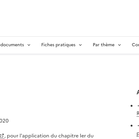
 documents
Fiches pratiques
Par thème
Con
2020
p
, pour l'application du chapitre Ier du