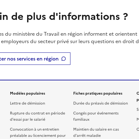
in de plus d'informations ?
es du ministère du Travail en région informent et orientent 
t employeurs du secteur privé sur leurs questions en droit du
er nos services en région
Modèles populaires
Fiches pratiques populaires
C
p
Lettre de démission
Durée du préavis de démission
S
Rupture du contrat en période
Congés pour événements
d'essai par le salarié
familiaux
M
Convocation à un entretien
Maintien du salaire en cas
C
préalable au licenciement pour
d'arrêt maladie