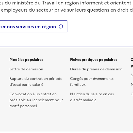
es du ministère du Travail en région informent et orientent 
t employeurs du secteur privé sur leurs questions en droit du
er nos services en région
Modèles populaires
Fiches pratiques populaires
C
p
Lettre de démission
Durée du préavis de démission
S
Rupture du contrat en période
Congés pour événements
d'essai par le salarié
familiaux
M
Convocation à un entretien
Maintien du salaire en cas
C
préalable au licenciement pour
d'arrêt maladie
motif personnel