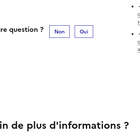
d
s
re question ?
Non
Oui
q
a
in de plus d'informations ?