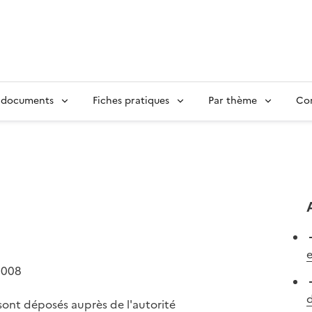
 documents
Fiches pratiques
Par thème
Con
e
2008
d
sont déposés auprès de l'autorité