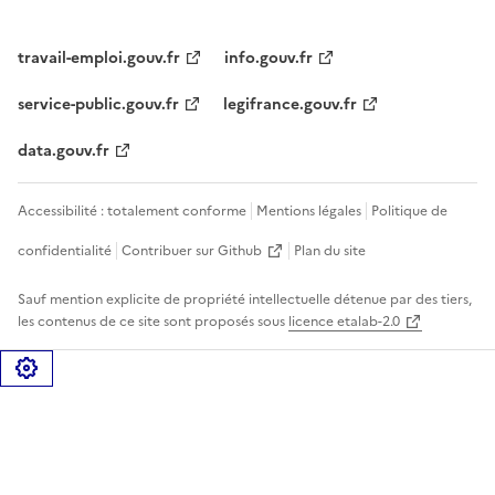
travail-emploi.gouv.fr
info.gouv.fr
service-public.gouv.fr
legifrance.gouv.fr
data.gouv.fr
Accessibilité : totalement conforme
Mentions légales
Politique de
confidentialité
Contribuer sur Github
Plan du site
Sauf mention explicite de propriété intellectuelle détenue par des tiers,
les contenus de ce site sont proposés sous
licence etalab-2.0
Gérer les cookies