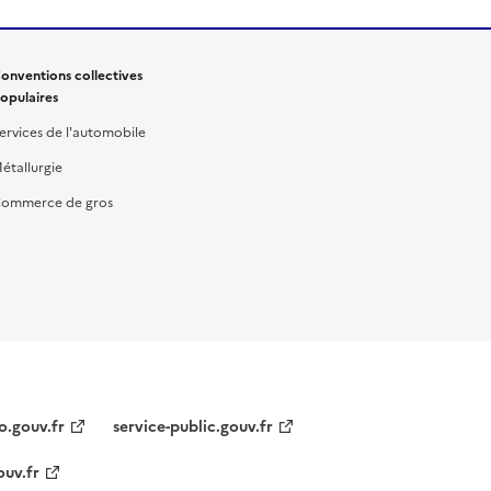
onventions collectives
opulaires
ervices de l'automobile
étallurgie
ommerce de gros
o.gouv.fr
service-public.gouv.fr
ouv.fr