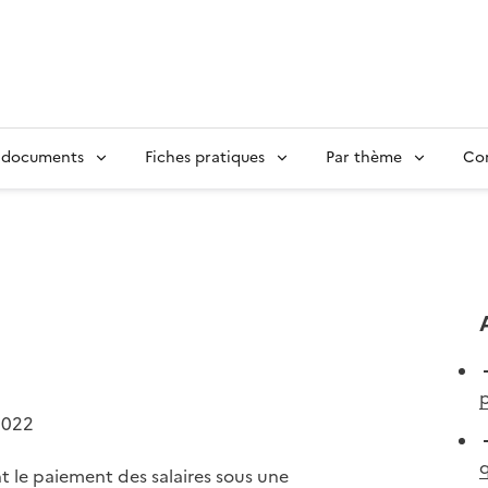
 documents
Fiches pratiques
Par thème
Con
2022
q
nt le paiement des salaires sous une