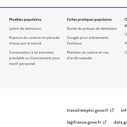
Modèles populaires
Fiches pratiques populaires
C
p
Lettre de démission
Durée du préavis de démission
S
Rupture du contrat en période
Congés pour événements
d'essai par le salarié
familiaux
M
Convocation à un entretien
Maintien du salaire en cas
C
préalable au licenciement pour
d'arrêt maladie
motif personnel
travail-emploi.gouv.fr
inf
legifrance.gouv.fr
data.g