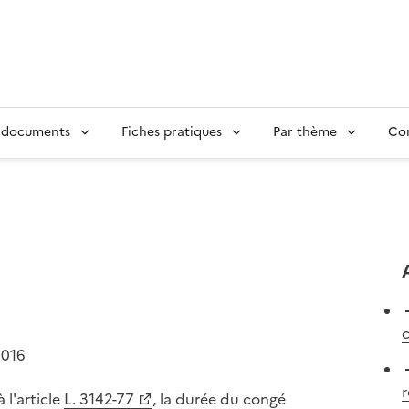
 documents
Fiches pratiques
Par thème
Con
c
2016
l'article
L. 3142-77
, la durée du congé