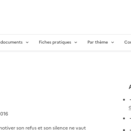
 documents
Fiches pratiques
Par thème
Con
d
2016
otiver son refus et son silence ne vaut