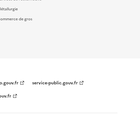
étallurgie
ommerce de gros
o.gouv.fr
service-public.gouv.fr
ouv.fr