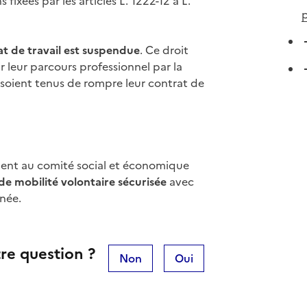
 fixées par les articles L. 1222-12 à L.
p
at de travail est suspendue
. Ce droit
r leur parcours professionnel par la
 soient tenus de rompre leur contrat de
ent au comité social et économique
e mobilité volontaire sécurisée
avec
nnée.
re question ?
Non
Oui