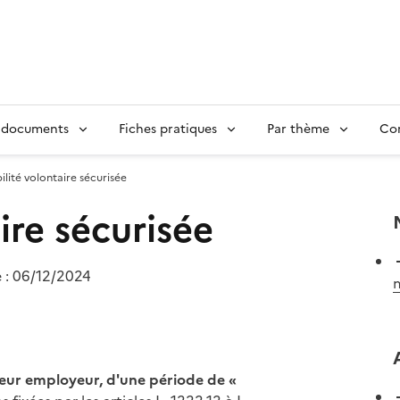
 documents
Fiches pratiques
Par thème
Con
lité volontaire sécurisée
ire sécurisée
e :
06/12/2024
m
eur employeur, d'une période de «