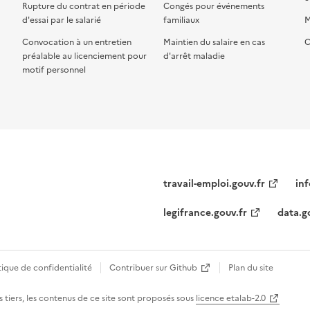
Rupture du contrat en période
Congés pour événements
d'essai par le salarié
familiaux
M
Convocation à un entretien
Maintien du salaire en cas
C
préalable au licenciement pour
d'arrêt maladie
motif personnel
travail-emploi.gouv.fr
inf
legifrance.gouv.fr
data.g
tique de confidentialité
Contribuer sur Github
Plan du site
 tiers, les contenus de ce site sont proposés sous
licence etalab-2.0