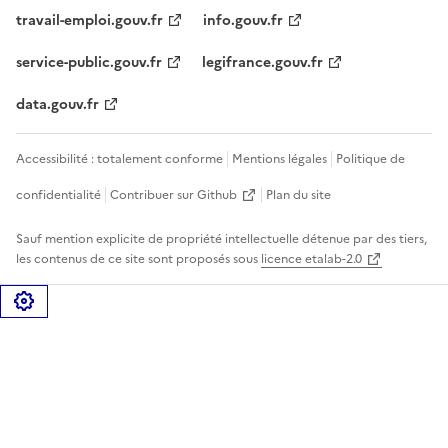
travail-emploi.gouv.fr
info.gouv.fr
service-public.gouv.fr
legifrance.gouv.fr
data.gouv.fr
Accessibilité : totalement conforme
Mentions légales
Politique de
confidentialité
Contribuer sur Github
Plan du site
Sauf mention explicite de propriété intellectuelle détenue par des tiers,
les contenus de ce site sont proposés sous
licence etalab-2.0
Gérer les cookies