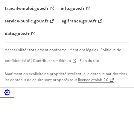
travail-emploi.gouv.fr
info.gouv.fr
service-public.gouv.fr
legifrance.gouv.fr
data.gouv.fr
Accessibilité : totalement conforme
Mentions légales
Politique de
confidentialité
Contribuer sur Github
Plan du site
Sauf mention explicite de propriété intellectuelle détenue par des tiers,
les contenus de ce site sont proposés sous
licence etalab-2.0
Gérer les cookies