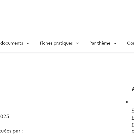
 documents
Fiches pratiques
Par thème
Con
2025
p
p
tuées par :