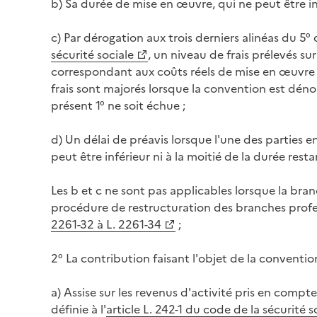
b) Sa durée de mise en œuvre, qui ne peut être inf
c) Par dérogation aux trois derniers alinéas du 5° d
sécurité sociale
, un niveau de frais prélevés s
correspondant aux coûts réels de mise en œuvre e
frais sont majorés lorsque la convention est dén
présent 1° ne soit échue ;
d) Un délai de préavis lorsque l'une des parties 
peut être inférieur ni à la moitié de la durée res
Les b et c ne sont pas applicables lorsque la br
procédure de restructuration des branches profes
2261-32 à L. 2261-34
;
2° La contribution faisant l'objet de la convention
a) Assise sur les revenus d'activité pris en compt
définie à l'
article L. 242-1 du code de la sécurité s