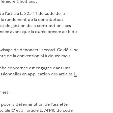
érieure à huit ans ;
e l'
article L. 225-1-1 du code de la
ur le rendement de la contribution
t de gestion de la contribution ; ces
oncée avant que la durée prévue au b du
envisage de dénoncer l'accord. Ce délai ne
tante de la convention ni à douze mois.
anche concernée est engagée dans une
sionnelles en application des articles
L.
 est :
e pour la détermination de l'assiette
ociale
et à l'
article L. 741-10 du code