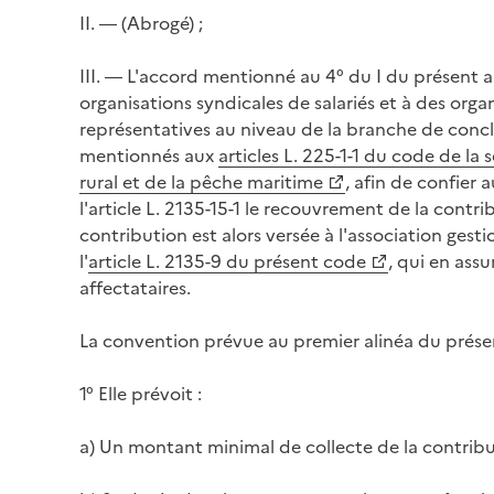
II. ― (Abrogé) ;
III. ― L'accord mentionné au 4° du I du présent 
organisations syndicales de salariés et à des org
représentatives au niveau de la branche de conc
mentionnés aux
articles L. 225-1-1 du code de la 
rural et de la pêche maritime
, afin de confier
l'article L. 2135-15-1 le recouvrement de la contr
contribution est alors versée à l'association ges
l'
article L. 2135-9 du présent code
, qui en assu
affectataires.
La convention prévue au premier alinéa du présent
1° Elle prévoit :
a) Un montant minimal de collecte de la contributi