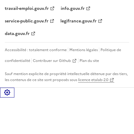
travail-emploi.gouv.fr
info.gouv.fr
service-public.gouv.fr
legifrance.gouv.fr
data.gouv.fr
Accessibilité : totalement conforme
Mentions légales
Politique de
confidentialité
Contribuer sur Github
Plan du site
Sauf mention explicite de propriété intellectuelle détenue par des tiers,
les contenus de ce site sont proposés sous
licence etalab-2.0
Gérer les cookies