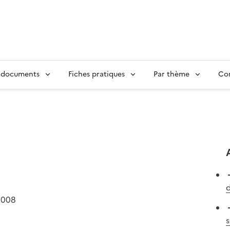
 documents
Fiches pratiques
Par thème
Con
d
2008
s