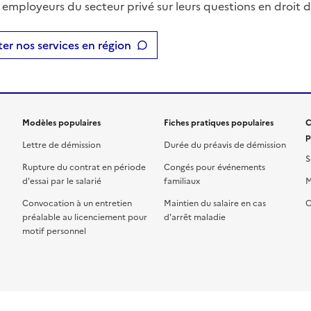
t employeurs du secteur privé sur leurs questions en droit du
er nos services en région
Modèles populaires
Fiches pratiques populaires
C
p
Lettre de démission
Durée du préavis de démission
S
Rupture du contrat en période
Congés pour événements
d'essai par le salarié
familiaux
M
Convocation à un entretien
Maintien du salaire en cas
C
préalable au licenciement pour
d'arrêt maladie
motif personnel