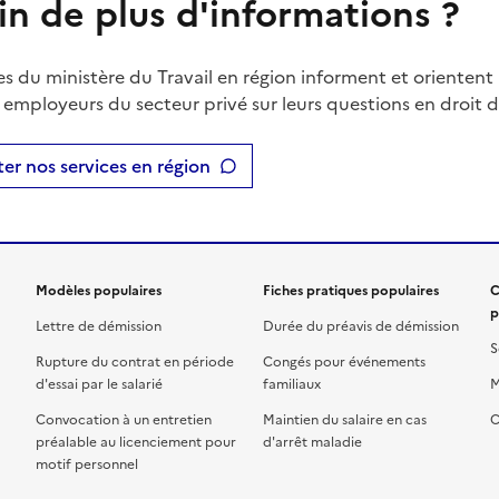
in de plus d'informations ?
es du ministère du Travail en région informent et orientent 
t employeurs du secteur privé sur leurs questions en droit du
er nos services en région
Modèles populaires
Fiches pratiques populaires
C
p
Lettre de démission
Durée du préavis de démission
S
Rupture du contrat en période
Congés pour événements
d'essai par le salarié
familiaux
M
Convocation à un entretien
Maintien du salaire en cas
C
préalable au licenciement pour
d'arrêt maladie
motif personnel