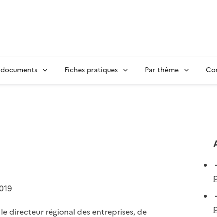
 documents
Fiches pratiques
Par thème
Con
p
2019
 le directeur régional des entreprises, de