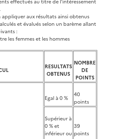
nts effectués au titre de l'intéressement
.
 appliquer aux résultats ainsi obtenus
 calculés et évalués selon un barème allant
ivants :
entre les femmes et les hommes
NOMBRE
RESULTATS
CUL
DE
OBTENUS
POINTS
40
Egal à 0 %
points
Supérieur à
0 % et
39
inférieur ou
points