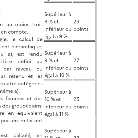
;
Supérieur à
8 % et
29
nt au moins trois
inférieur ou
points
s en compte.
égal à 9 %
gle, le calcul de
cient hiérarchique,
Supérieur à
au a), est rendu
9 % et
27
itère défini au
inférieur ou
points
t par niveau ou
égal à 10 %
pas retenu et les
 quatre catégories
 même a).
Supérieur à
es femmes et des
10 % et
25
 des groupes ainsi
inférieur ou
points
ire en équivalent
égal à 11 %
puis en en faisant
Supérieur à
est calculé, en
11 % et
23