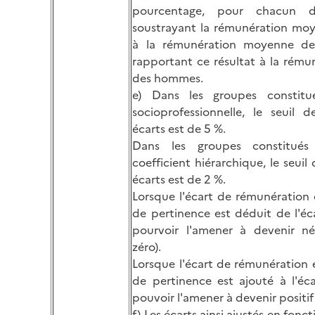
pourcentage, pour chacun d
soustrayant la rémunération m
à la rémunération moyenne d
rapportant ce résultat à la rém
des hommes.
e) Dans les groupes constitu
socioprofessionnelle, le seuil 
écarts est de 5 %.
Dans les groupes constitué
coefficient hiérarchique, le seui
écarts est de 2 %.
Lorsque l'écart de rémunération es
de pertinence est déduit de l'éca
pourvoir l'amener à devenir né
zéro).
Lorsque l'écart de rémunération es
de pertinence est ajouté à l'éca
pouvoir l'amener à devenir positif
f) Les écarts ainsi ajustés en fonc