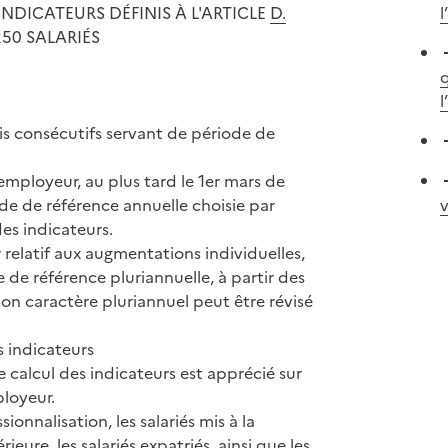
NDICATEURS DÉFINIS À L'ARTICLE
D.
l
250 SALARIÉS
q
l
is consécutifs servant de période de
employeur, au plus tard le 1er mars de
ode de référence annuelle choisie par
v
es indicateurs.
 relatif aux augmentations individuelles,
de de référence pluriannuelle, à partir des
n caractère pluriannuel peut être révisé
s indicateurs
e calcul des indicateurs est apprécié sur
ployeur.
ionnalisation, les salariés mis à la
ieure, les salariés expatriés, ainsi que les