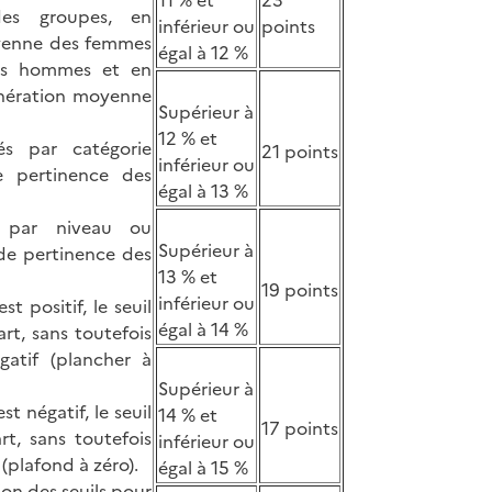
es groupes, en
inférieur ou
points
oyenne des femmes
égal à 12 %
es hommes et en
unération moyenne
Supérieur à
12 % et
és par catégorie
21 points
inférieur ou
de pertinence des
égal à 13 %
s par niveau ou
Supérieur à
l de pertinence des
13 % et
19 points
inférieur ou
t positif, le seuil
égal à 14 %
rt, sans toutefois
gatif (plancher à
Supérieur à
t négatif, le seuil
14 % et
17 points
rt, sans toutefois
inférieur ou
 (plafond à zéro).
égal à 15 %
tion des seuils pour