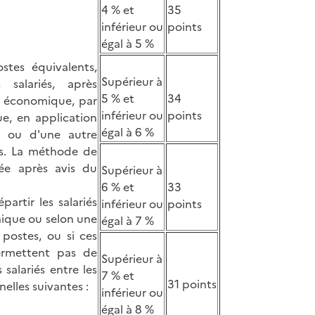
4 % et
35
inférieur ou
points
égal à 5 %
stes équivalents,
Supérieur à
 salariés, après
5 % et
34
t économique, par
inférieur ou
points
ue, en application
égal à 6 %
he ou d'une autre
s. La méthode de
ée après avis du
Supérieur à
6 % et
33
partir les salariés
inférieur ou
points
hique ou selon une
égal à 7 %
postes, ou si ces
ermettent pas de
Supérieur à
s salariés entre les
7 % et
31 points
elles suivantes :
inférieur ou
égal à 8 %