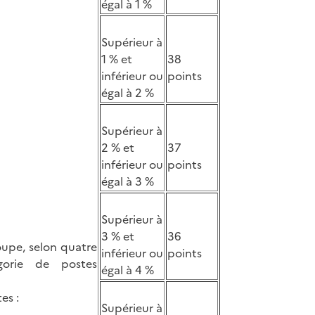
égal à 1 %
Supérieur à
1 % et
38
inférieur ou
points
égal à 2 %
Supérieur à
2 % et
37
inférieur ou
points
égal à 3 %
Supérieur à
3 % et
36
roupe, selon quatre
inférieur ou
points
gorie de postes
égal à 4 %
es :
Supérieur à