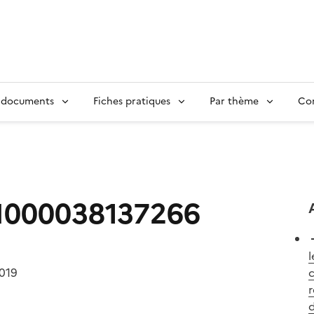
 documents
Fiches pratiques
Par thème
Con
I000038137266
l
2019
d