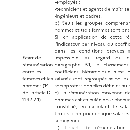
-employés ;
-techniciens et agents de maîtrise 
-ingénieurs et cadres.
b) Seuls les groupes comprena
hommes et trois femmes sont pri
Si, en application de cette rè
l'indicateur par niveau ou coeffi
dans les conditions prévues 
Ecart de
impossible, au regard du cr
rémunération
paragraphe 5.1, le classemen
entre les
coefficient hiérarchique n'est 
femmes et les
salariés sont regroupés selon les
hommes (1°
socioprofessionnelles définies au
de l'article D.
c) La rémunération moyenne d
1142-2-1)
hommes est calculée pour chacun
constitué, en calculant le sala
temps plein pour chaque salariés 
la moyenne.
d) L'écart de rémunération 