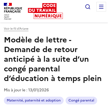
Recherc
RÉPUBLIQUE
FRANÇAISE
Liberté égalité fraternité
Voir le fil d’Ariane
Modèle de lettre -
Demande de retour
anticipé à la suite d’un
congé parental
d’éducation à temps plein
Mis à jour le :
13/01/2026
Maternité, paternité et adoption
Congé parental