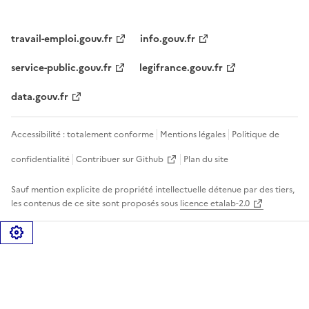
travail-emploi.gouv.fr
info.gouv.fr
service-public.gouv.fr
legifrance.gouv.fr
data.gouv.fr
Accessibilité : totalement conforme
Mentions légales
Politique de
confidentialité
Contribuer sur Github
Plan du site
Sauf mention explicite de propriété intellectuelle détenue par des tiers,
les contenus de ce site sont proposés sous
licence etalab-2.0
Gérer les cookies