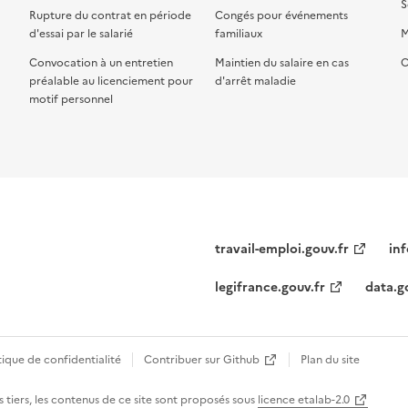
S
Rupture du contrat en période
Congés pour événements
d'essai par le salarié
familiaux
M
Convocation à un entretien
Maintien du salaire en cas
C
préalable au licenciement pour
d'arrêt maladie
motif personnel
travail-emploi.gouv.fr
inf
legifrance.gouv.fr
data.g
tique de confidentialité
Contribuer sur Github
Plan du site
 tiers, les contenus de ce site sont proposés sous
licence etalab-2.0