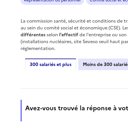
Représentation du personnel
Comité social et é
La commission santé, sécurité et conditions de t
au sein du comité social et économique (CSE). Les
différentes
selon
l'effectif
de l'entreprise ou son
(installations nucléaires, site
Seveso
seuil haut par
réglementation.
300 salariés et plus
Moins de 300 salarié
300 salariés et plus
Avez-vous trouvé la réponse à vot