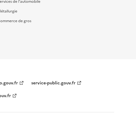
ervices de l'automobile
étallurgie
ommerce de gros
o.gouv.fr
service-public.gouv.fr
ouv.fr