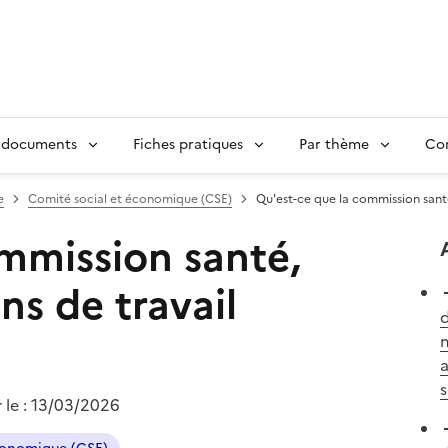
 documents
Fiches pratiques
Par thème
Con
e
Comité social et économique (CSE)
Qu'est-ce que la commission santé
ommission santé,
ns de travail
d
m
a
s
 le :
13/03/2026