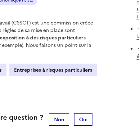
conomique (CSE)
d
s
t
ravail (CSSCT) est une commission créée
 règles de sa mise en place sont
l
exposition à des risques particuliers
 exemple). Nous faisons un point sur la
é
s
Entreprises à risques particuliers
re question ?
Non
Oui