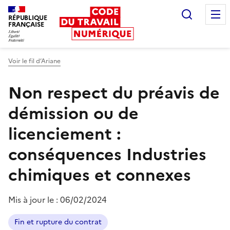
Recherc
RÉPUBLIQUE
FRANÇAISE
Liberté égalité fraternité
Voir le fil d’Ariane
Non respect du préavis de
démission ou de
licenciement :
conséquences
Industries
chimiques et connexes
Mis à jour le :
06/02/2024
Fin et rupture du contrat