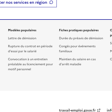
er nos services en région
Modèles populaires
Fiches pratiques populaires
C
p
Lettre de démission
Durée du préavis de démission
S
Rupture du contrat en période
Congés pour événements
d'essai par le salarié
familiaux
M
Convocation à un entretien
Maintien du salaire en cas
C
préalable au licenciement pour
d'arrêt maladie
motif personnel
travail-emploi.gouv.fr
inf