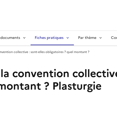
 documents
Fiches pratiques
Par thème
Con
vention collective : sont-elles obligatoires ? quel montant ?
la convention collective
 montant ?
Plasturgie