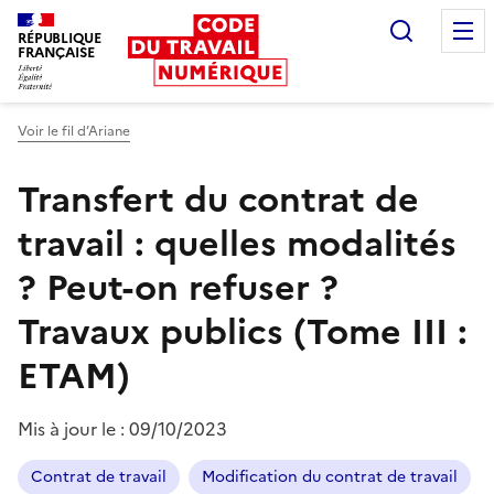
Recherc
RÉPUBLIQUE
FRANÇAISE
Liberté égalité fraternité
Voir le fil d’Ariane
Transfert du contrat de
travail : quelles modalités
? Peut-on refuser ?
Travaux publics (Tome III :
ETAM)
Mis à jour le :
09/10/2023
Contrat de travail
Modification du contrat de travail