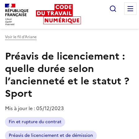
Recherc
RÉPUBLIQUE
FRANÇAISE
Liberté égalité fraternité
Voir le fil d’Ariane
Préavis de licenciement :
quelle durée selon
l’ancienneté et le statut ?
Sport
Mis à jour le :
05/12/2023
Fin et rupture du contrat
Préavis de licenciement et de démission