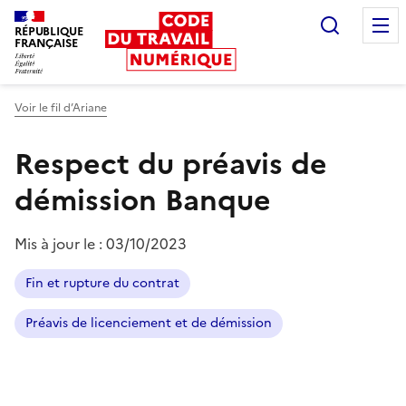
Recherc
RÉPUBLIQUE
FRANÇAISE
Liberté égalité fraternité
Voir le fil d’Ariane
Respect du préavis de
démission
Banque
Mis à jour le :
03/10/2023
Fin et rupture du contrat
Préavis de licenciement et de démission