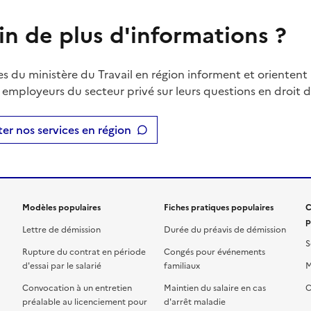
in de plus d'informations ?
es du ministère du Travail en région informent et orientent 
t employeurs du secteur privé sur leurs questions en droit du
er nos services en région
Modèles populaires
Fiches pratiques populaires
C
p
Lettre de démission
Durée du préavis de démission
S
Rupture du contrat en période
Congés pour événements
d'essai par le salarié
familiaux
M
Convocation à un entretien
Maintien du salaire en cas
C
préalable au licenciement pour
d'arrêt maladie