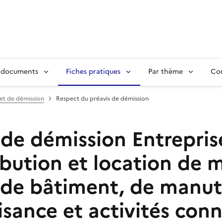
 documents
Fiches pratiques
Par thème
Con
 et de démission
Respect du préavis de démission
 de démission
Entrepris
bution et location de ma
, de bâtiment, de manut
isance et activités con