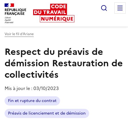
Recherc
RÉPUBLIQUE
FRANÇAISE
Liberté égalité fraternité
Voir le fil d’Ariane
Respect du préavis de
démission
Restauration de
collectivités
Mis à jour le :
03/10/2023
Fin et rupture du contrat
Préavis de licenciement et de démission