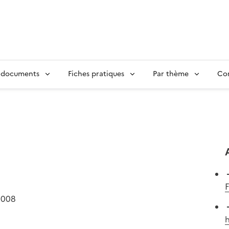
 documents
Fiches pratiques
Par thème
Con
2008
h