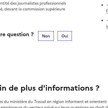
ntité des journalistes professionnels
ssé, devant la commission supérieure
i
re question ?
Non
Oui
in de plus d'informations ?
es du ministère du Travail en région informent et orientent 
t employeurs du secteur privé sur leurs questions en droit du