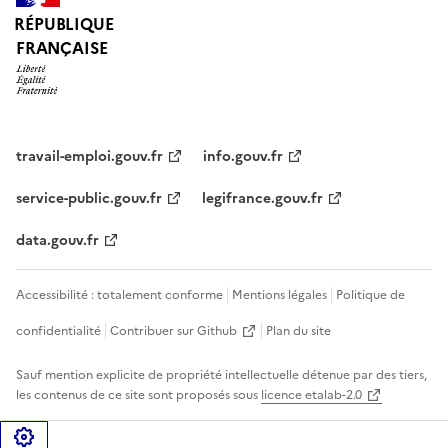
RÉPUBLIQUE
FRANÇAISE
travail-emploi.gouv.fr
info.gouv.fr
service-public.gouv.fr
legifrance.gouv.fr
data.gouv.fr
Accessibilité : totalement conforme
Mentions légales
Politique de
confidentialité
Contribuer sur Github
Plan du site
Sauf mention explicite de propriété intellectuelle détenue par des tiers,
les contenus de ce site sont proposés sous
licence etalab-2.0
Gérer les cookies