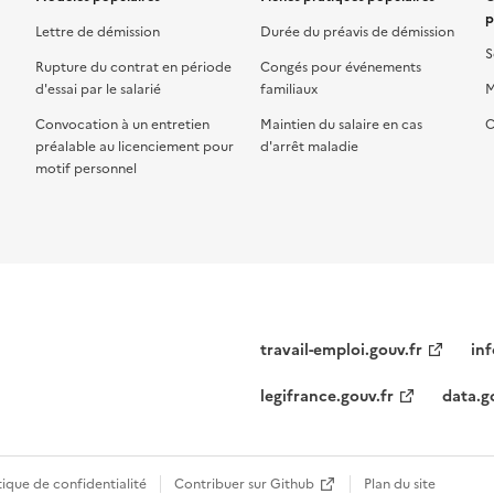
p
Lettre de démission
Durée du préavis de démission
S
Rupture du contrat en période
Congés pour événements
d'essai par le salarié
familiaux
M
Convocation à un entretien
Maintien du salaire en cas
C
préalable au licenciement pour
d'arrêt maladie
motif personnel
travail-emploi.gouv.fr
inf
legifrance.gouv.fr
data.g
tique de confidentialité
Contribuer sur Github
Plan du site