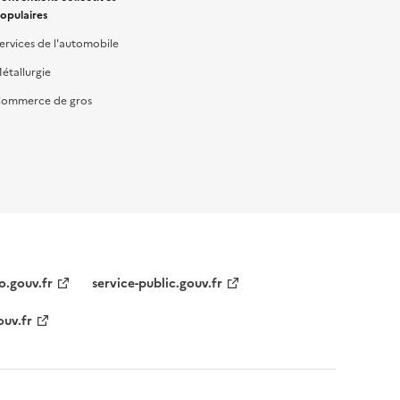
opulaires
ervices de l'automobile
étallurgie
ommerce de gros
o.gouv.fr
service-public.gouv.fr
ouv.fr