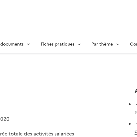
 documents
Fiches pratiques
Par thème
Con
s
2020
c
ée totale des activités salariées