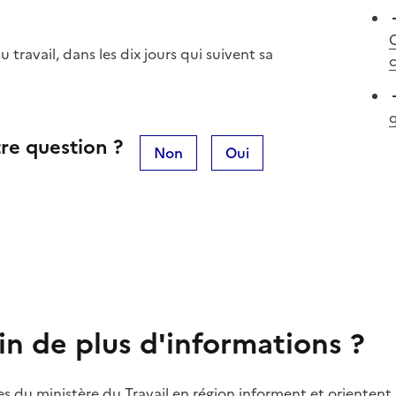
C
 travail, dans les dix jours qui suivent sa
c
q
re question ?
Non
Oui
in de plus d'informations ?
es du ministère du Travail en région informent et orientent 