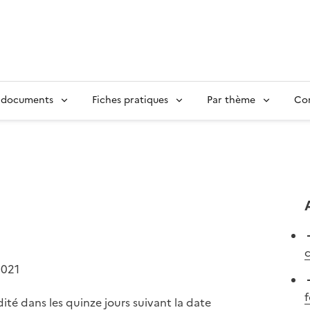
 documents
Fiches pratiques
Par thème
Con
c
2021
f
édité dans les quinze jours suivant la date