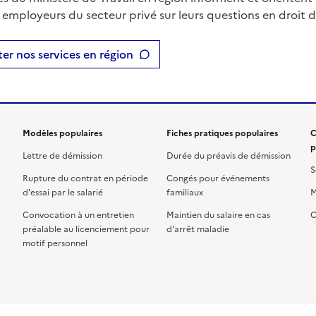
t employeurs du secteur privé sur leurs questions en droit du
er nos services en région
Modèles populaires
Fiches pratiques populaires
C
p
Lettre de démission
Durée du préavis de démission
S
Rupture du contrat en période
Congés pour événements
d'essai par le salarié
familiaux
M
Convocation à un entretien
Maintien du salaire en cas
C
préalable au licenciement pour
d'arrêt maladie
motif personnel