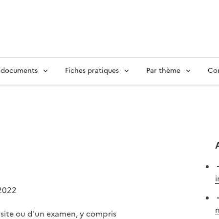
 documents
Fiches pratiques
Par thème
Con
i
2022
m
visite ou d'un examen, y compris