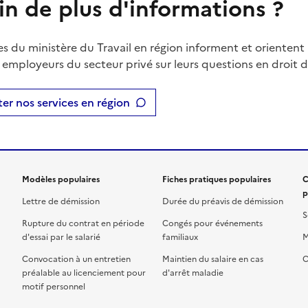
in de plus d'informations ?
es du ministère du Travail en région informent et orientent 
t employeurs du secteur privé sur leurs questions en droit du
er nos services en région
Modèles populaires
Fiches pratiques populaires
C
p
Lettre de démission
Durée du préavis de démission
S
Rupture du contrat en période
Congés pour événements
d'essai par le salarié
familiaux
M
Convocation à un entretien
Maintien du salaire en cas
C
préalable au licenciement pour
d'arrêt maladie
motif personnel