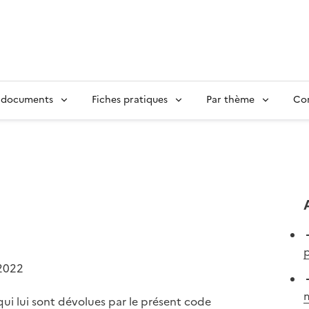
 documents
Fiches pratiques
Par thème
Con
p
2022
m
 qui lui sont dévolues par le présent code