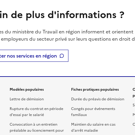
in de plus d'informations ?
es du ministère du Travail en région informent et orientent 
t employeurs du secteur privé sur leurs questions en droit du
er nos services en région
Modèles populaires
Fiches pratiques populaires
C
p
Lettre de démission
Durée du préavis de démission
S
Rupture du contrat en période
Congés pour événements
d'essai par le salarié
familiaux
M
Convocation à un entretien
Maintien du salaire en cas
C
préalable au licenciement pour
d'arrêt maladie