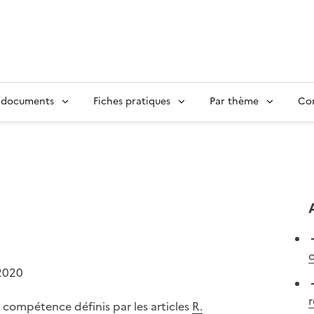
 documents
Fiches pratiques
Par thème
Con
o
2020
e compétence définis par les articles
R.