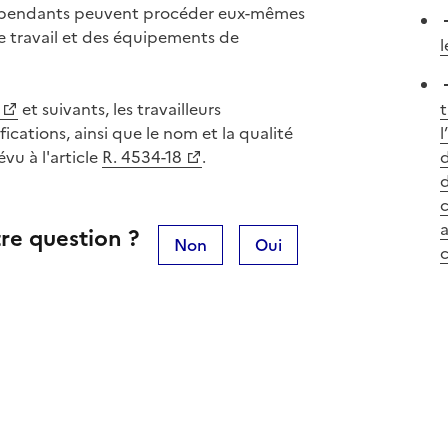
indépendants peuvent procéder eux-mêmes
e travail et des équipements de
l
et suivants, les travailleurs
t
ications, ainsi que le nom et la qualité
l
évu à l'article
R. 4534-18
.
d
d
re question ?
Non
Oui