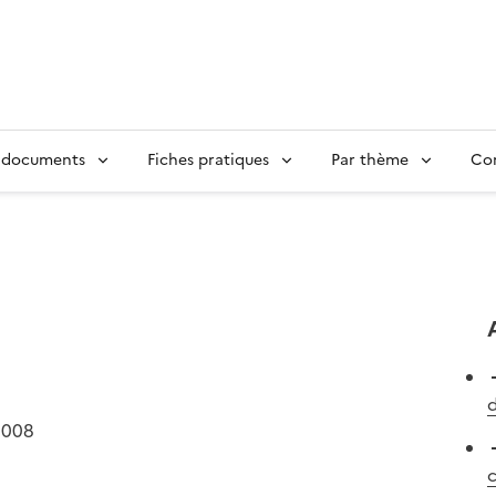
 documents
Fiches pratiques
Par thème
Con
d
2008
c