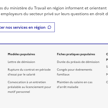
es du ministère du Travail en région informent et orientent 
t employeurs du secteur privé sur leurs questions en droit du
er nos services en région
Modèles populaires
Fiches pratiques populaires
C
p
Lettre de démission
Durée du préavis de démission
S
Rupture du contrat en période
Congés pour événements
d'essai par le salarié
familiaux
M
Convocation à un entretien
Maintien du salaire en cas
C
préalable au licenciement pour
d'arrêt maladie
motif personnel