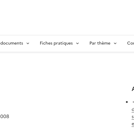
 documents
Fiches pratiques
Par thème
Con
d
2008
s
e