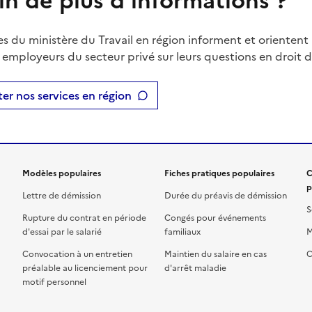
in de plus d'informations ?
es du ministère du Travail en région informent et orientent 
t employeurs du secteur privé sur leurs questions en droit du
er nos services en région
Modèles populaires
Fiches pratiques populaires
C
p
Lettre de démission
Durée du préavis de démission
S
Rupture du contrat en période
Congés pour événements
d'essai par le salarié
familiaux
M
Convocation à un entretien
Maintien du salaire en cas
C
préalable au licenciement pour
d'arrêt maladie
motif personnel