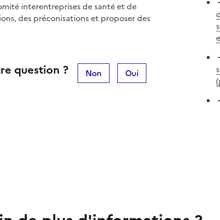
omité interentreprises de santé et de
d
ions, des préconisations et proposer des
s
e
re question ?
s
Non
Oui