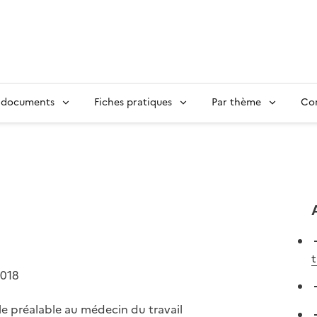
 documents
Fiches pratiques
Par thème
Con
t
2018
e préalable au médecin du travail