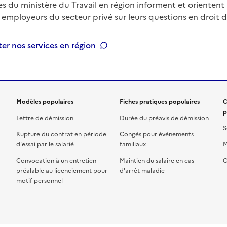
es du ministère du Travail en région informent et orientent 
t employeurs du secteur privé sur leurs questions en droit du
er nos services en région
Modèles populaires
Fiches pratiques populaires
C
p
Lettre de démission
Durée du préavis de démission
S
Rupture du contrat en période
Congés pour événements
d'essai par le salarié
familiaux
M
Convocation à un entretien
Maintien du salaire en cas
C
préalable au licenciement pour
d'arrêt maladie
motif personnel