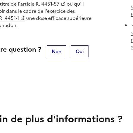
itre de l'article
R. 4451-57
ou qu'il
s
oir dans le cadre de l'exercice des
R. 4451-1
une dose efficace supérieure
au radon.
s
p
s
re question ?
Non
Oui
in de plus d'informations ?